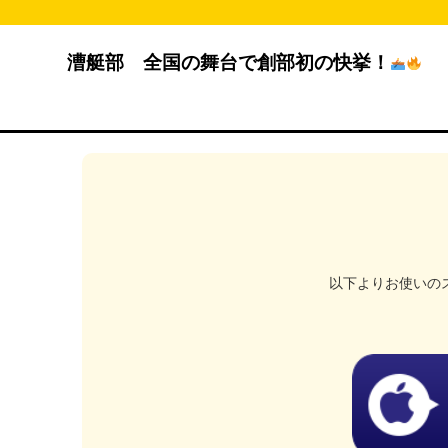
漕艇部 全国の舞台で創部初の快挙！
以下よりお使いの