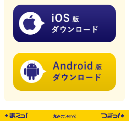
究みのStoryZ